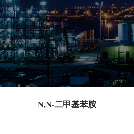
N,N-二甲基苯胺