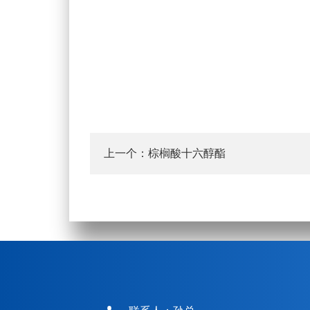
上一个：
棕榈酸十六醇酯