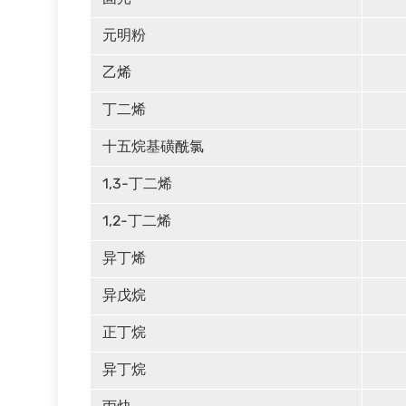
元明粉
乙烯
丁二烯
十五烷基磺酰氯
1,3-丁二烯
1,2-丁二烯
异丁烯
异戊烷
正丁烷
异丁烷