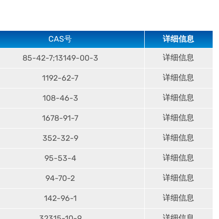
CAS号
详细信息
详细信息
85-42-7;13149-00-3
详细信息
1192-62-7
详细信息
108-46-3
详细信息
1678-91-7
详细信息
352-32-9
详细信息
95-53-4
详细信息
94-70-2
详细信息
142-96-1
详细信息
32315-10-9