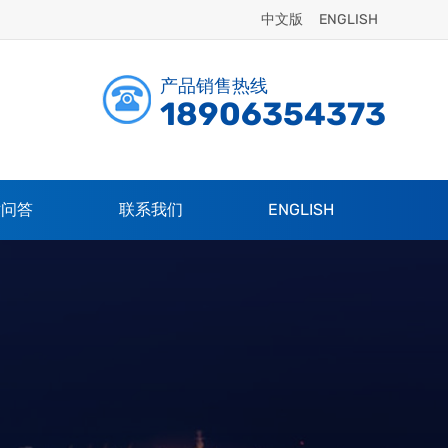
中文版
ENGLISH
产品销售热线
18906354373
术问答
联系我们
ENGLISH