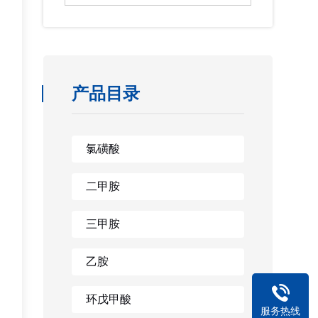
产品目录
氯磺酸
二甲胺
三甲胺
乙胺
环戊甲酸
服务热线