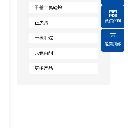
甲基二氯硅烷
微信咨询
正戊烯
一氯甲烷
返回顶部
六氟丙酮
更多产品