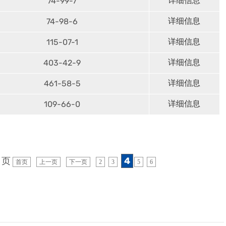
详细信息
74-99-7
详细信息
74-98-6
详细信息
115-07-1
详细信息
403-42-9
详细信息
461-58-5
详细信息
109-66-0
 页
4
首页
上一页
下一页
2
3
5
6