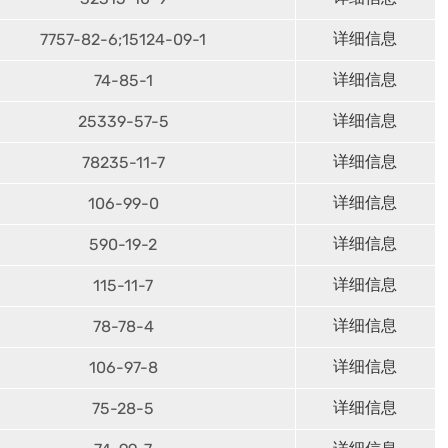
详细信息
7757-82-6;15124-09-1
详细信息
74-85-1
详细信息
25339-57-5
详细信息
78235-11-7
详细信息
106-99-0
详细信息
590-19-2
详细信息
115-11-7
详细信息
78-78-4
详细信息
106-97-8
详细信息
75-28-5